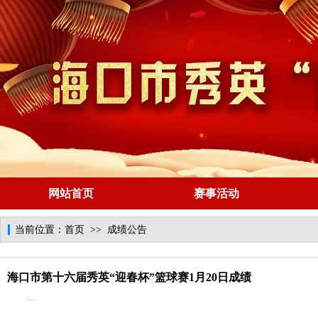
网站首页
赛事活动
当前位置：
首页
>>
成绩公告
海口市第十六届秀英“迎春杯”篮球赛1月20日成绩
....